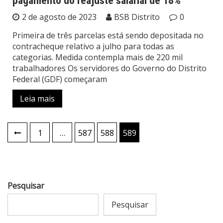
pagamento do reajuste salarial de 18%
2 de agosto de 2023
BSB Distrito
0
Primeira de três parcelas está sendo depositada no
contracheque relativo a julho para todas as
categorias. Medida contempla mais de 220 mil
trabalhadores Os servidores do Governo do Distrito
Federal (GDF) começaram
Leia mais
Paginação
1
…
587
588
589
de
posts
Pesquisar
Pesquisar