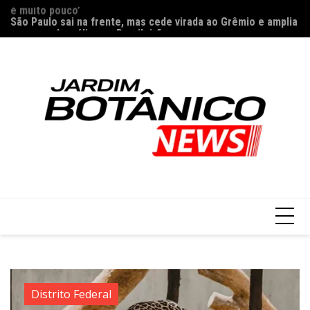
Ir
nos
São Paulo sai na frente, mas cede virada ao Grêmio e amplia
Ap
para
marca melancólica no Brasileirão
E
o
conteúdo
Distrito Federal