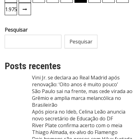
de
1.975
posts
Pesquisar
Pesquisar
Posts recentes
Vini Jr. se declara ao Real Madrid após
renovação: ‘Oito anos é muito pouco’
São Paulo sai na frente, mas cede virada ao
Grêmio e amplia marca melancólica no
Brasileirão
Após piora no Ideb, Celina Leão anuncia
novo secretário de Educação do DF
River Plate confirma acerto com o meia
Thiago Almada, ex-alvo do Flamengo
Dois homens são presos com Hilux furtada