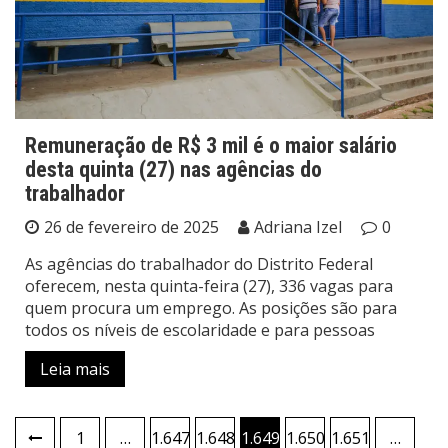
Remuneração de R$ 3 mil é o maior salário
desta quinta (27) nas agências do
trabalhador
26 de fevereiro de 2025
Adriana Izel
0
As agências do trabalhador do Distrito Federal
oferecem, nesta quinta-feira (27), 336 vagas para
quem procura um emprego. As posições são para
todos os níveis de escolaridade e para pessoas
Leia mais
Paginação
1
…
1.647
1.648
1.649
1.650
1.651
…