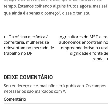
tempo. Estamos colhendo alguns frutos agora, mas sei
que ainda é apenas o começo”, disse o tenista.
Navegação
Da oficina mecânica à
Agricultores do MST e ex-
confeitaria, mulheres se
autônomos encontram no
de
reinventam no mercado de
empreendedorismo rural
Post
trabalho no DF
dignidade e fonte de
renda
DEIXE COMENTÁRIO
Seu endereço de e-mail não será publicado. Os campos
necessários são marcados com *.
Comentário