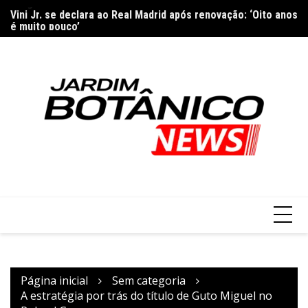
Ir
Vini Jr. se declara ao Real Madrid após renovação: ‘Oito anos
Sã
para
é muito pouco’
ma
o
conteúdo
Página inicial
Sem categoria
A estratégia por trás do título de Guto Miguel no