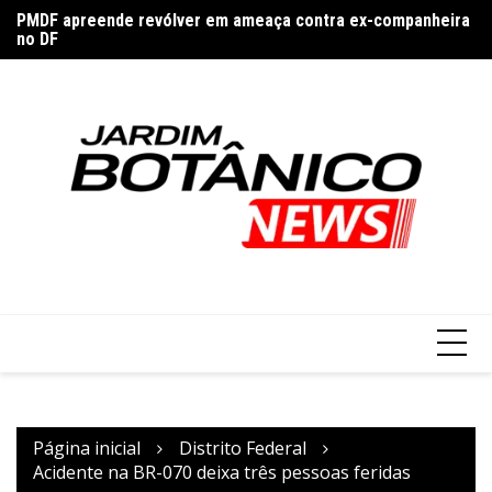
PMDF apreende revólver em ameaça contra ex-companheira
Ir
Se
no DF
para
sa
Botafogo faz golaço, mas Fluminense busca empate em
o
clássico no Brasileirão
conteúdo
Página inicial
Distrito Federal
Acidente na BR-070 deixa três pessoas feridas