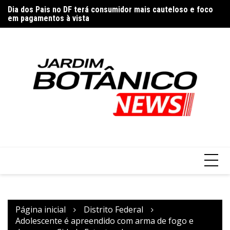
Ir
Dia dos Pais no DF terá consumidor mais cauteloso e foco
Di
para
em pagamentos à vista
Palmeiras avança apesar da derrota para o Fortaleza
p
o
conteúdo
Página inicial
Distrito Federal
Adolescente é apreendido com arma de fogo e