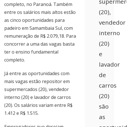
supermer
completo, no Paranoá. Também
(20),
entre os salários mais altos estão
as cinco oportunidades para
vendedor
padeiro em Samambaia Sul, com
interno
remuneração de R$ 2.079,18. Para
(20)
concorrer a uma das vagas basta
ter o ensino fundamental
e
completo.
lavador
Já entre as oportunidades com
de
mais vagas estão repositor em
carros
supermercados (20), vendedor
(20)
interno (20) e lavador de carros
(20). Os salários variam entre R$
são
1.412 e R$ 1.515.
as
Empregadores que desejam