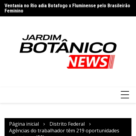
Ir
Ventania no Rio adia Botafogo x Fluminense pelo Brasileirão
TS
para
Feminino
el
Senado dos EUA aprova Daniel Perez para embaixada no
o
Brasil
conteúdo
Página inicial
Distrito Federal
Agências do trabalhador têm 219 oportunidades