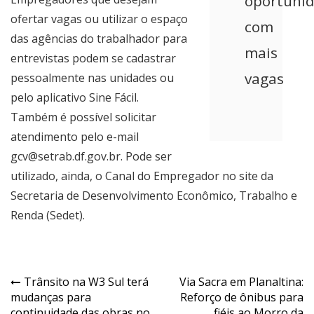
oportuni
ofertar vagas ou utilizar o espaço
com
das agências do trabalhador para
mais
entrevistas podem se cadastrar
vagas
pessoalmente nas unidades ou
pelo aplicativo Sine Fácil.
Também é possível solicitar
atendimento pelo e-mail
gcv@setrab.df.gov.br. Pode ser
utilizado, ainda, o
Canal do Empregador
no site da
Secretaria de Desenvolvimento Econômico, Trabalho e
Renda (Sedet).
Navegação
Trânsito na W3 Sul terá
Via Sacra em Planaltina:
mudanças para
Reforço de ônibus para
de
continuidade das obras no
fiéis ao Morro da