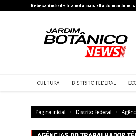
Ir
Rebeca Andrade tira nota mais alta do mundo no s
TJDFT nega pedido de aluguel a ex-cônjuge afasta
para
o
conteúdo
CULTURA
DISTRITO FEDERAL
EC
Página inicial
Distrito Federal
Agênc
AGÊNCIAS DO TRABALHADOR TÊ