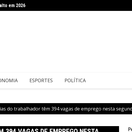
alto em 2026
Pelotã
do por medida protetiva
ONOMIA
ESPORTES
POLÍTICA
ias do trabalhador têm 394 vagas de emprego nesta segunda
P
M 394 VAGAS DE EMPREGO NESTA