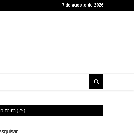
7 de agosto de 2026
o de atletas com deficiência visual participa de corrida de rua na
-feira (25)
esquisar