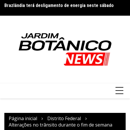
Ir
Brazlândia terá desligamento de energia neste sábado
V
para
n
o
conteúdo
Página inicial
Distrito Federal
Alterações no trânsito durante o fim de semana