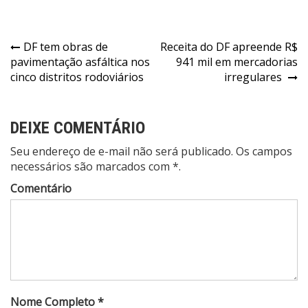
Navegação
DF tem obras de
Receita do DF apreende R$
pavimentação asfáltica nos
941 mil em mercadorias
de
cinco distritos rodoviários
irregulares
Post
DEIXE COMENTÁRIO
Seu endereço de e-mail não será publicado. Os campos
necessários são marcados com *.
Comentário
Nome Completo *