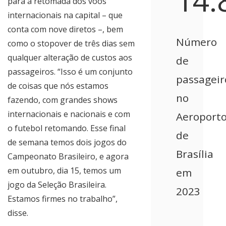
14.
para a retomada dos voos
internacionais na capital – que
conta com nove diretos –, bem
Número
como o stopover de três dias sem
qualquer alteração de custos aos
de
passageiros. “Isso é um conjunto
passageir
de coisas que nós estamos
no
fazendo, com grandes shows
internacionais e nacionais e com
Aeroport
o futebol retomando. Esse final
de
de semana temos dois jogos do
Brasília
Campeonato Brasileiro, e agora
em outubro, dia 15, temos um
em
jogo da Seleção Brasileira.
2023
Estamos firmes no trabalho”,
disse.