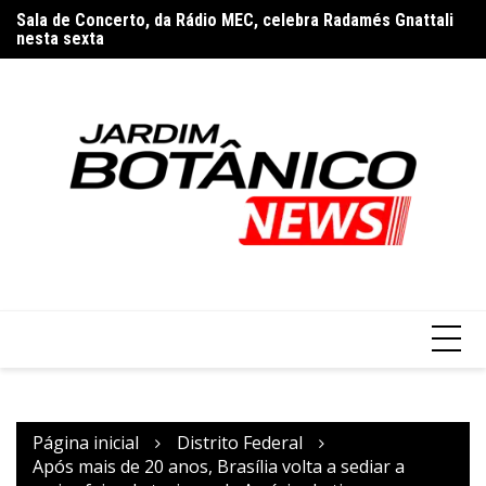
Ir
Sala de Concerto, da Rádio MEC, celebra Radamés Gnattali
Jo
para
nesta sexta
e
o
conteúdo
Página inicial
Distrito Federal
Após mais de 20 anos, Brasília volta a sediar a