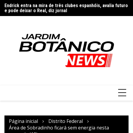
Ir
Endrick entra na mira de três clubes espanhóis, avalia futuro
PM
para
e pode deixar o Real, diz jornal
It
o
conteúdo
Página inicial
Distrito Federal
Área de Sobradinho ficará sem energia nesta