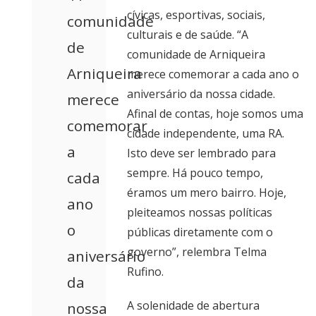
cívicas, esportivas, sociais,
comunidade
culturais e de saúde. “A
de
comunidade de Arniqueira
Arniqueira
merece comemorar a cada ano o
aniversário da nossa cidade.
merece
Afinal de contas, hoje somos uma
comemorar
cidade independente, uma RA.
a
Isto deve ser lembrado para
sempre. Há pouco tempo,
cada
éramos um mero bairro. Hoje,
ano
pleiteamos nossas políticas
o
públicas diretamente com o
governo”, relembra Telma
aniversário
Rufino.
da
A solenidade de abertura
nossa