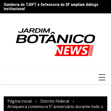
Ir
io
Ouvidoria do TJDFT e Defensoria do DF ampliam diálogo
Pa
para
institucional
re
o
conteúdo
Página inicial
Distrito Federal
Arniqueira comemora 5º aniversário durante todo o