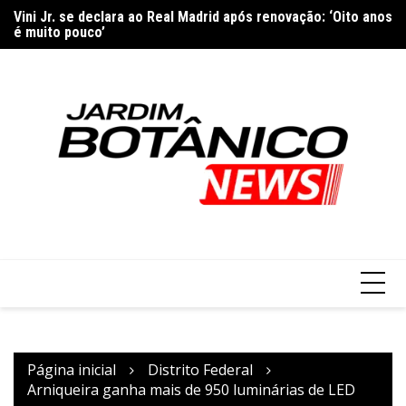
Ir
Vini Jr. se declara ao Real Madrid após renovação: ‘Oito anos
Sã
para
é muito pouco’
ma
o
conteúdo
Página inicial
Distrito Federal
Arniqueira ganha mais de 950 luminárias de LED