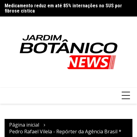
Ir
Medicamento reduz em até 85% internações no SUS por
Co
para
fibrose cística
re
o
conteúdo
Página inicial
Pedro Rafael Vilela - Repórter da Agência Brasil *