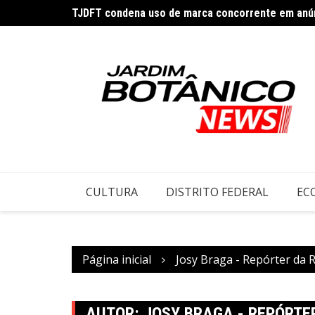
Ir
TJDFT condena uso de marca concorrente em anú
para
o
conteúdo
CULTURA
DISTRITO FEDERAL
EC
Página inicial
Josy Braga - Repórter da 
AUTOR:
JOSY BRAGA - REPÓRTE