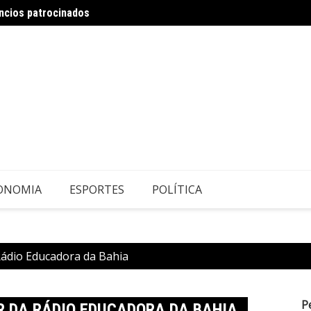
ncios patrocinados
TJDFT 
ONOMIA
ESPORTES
POLÍTICA
Rádio Educadora da Bahia
P
R DA RÁDIO EDUCADORA DA BAHIA