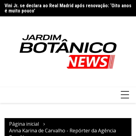
Vini Jr. se declara ao Real Madrid após renovação: ‘Oito anos
Ir
é muito pouco’
Ap
para
São Paulo sai na frente, mas cede virada ao Grêmio e amplia
E
marca melancólica no Brasileirão
o
conteúdo
Página inicial
Anna Karina de Carvalho - Repórter da Agência