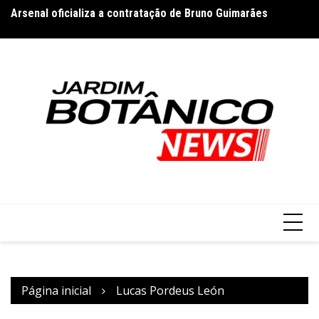
Ir
Arsenal oficializa a contratação de Bruno Guimarães
Es
para
re
o
conteúdo
Página inicial
Lucas Pordeus León