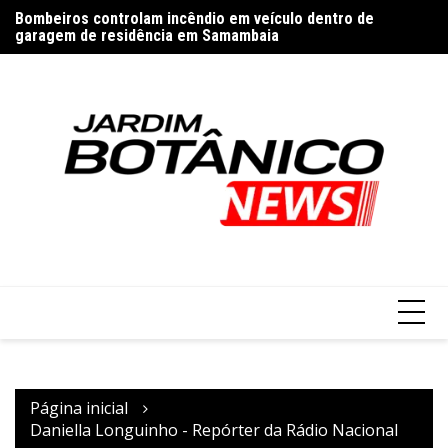
Ir
Bombeiros controlam incêndio em veículo dentro de
Pa
para
garagem de residência em Samambaia
o
conteúdo
Página inicial
Daniella Longuinho - Repórter da Rádio Nacional