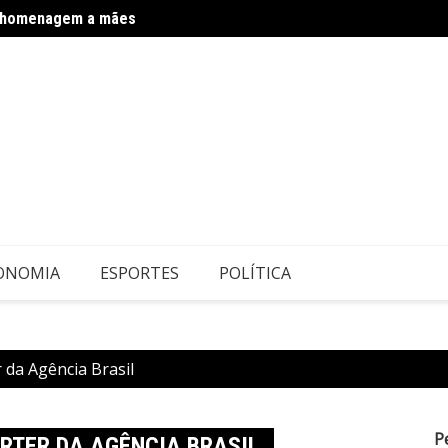
m homenagem a mães
Infant
hospital
ONOMIA
ESPORTES
POLÍTICA
da Agência Brasil
P
RTER DA AGÊNCIA BRASIL