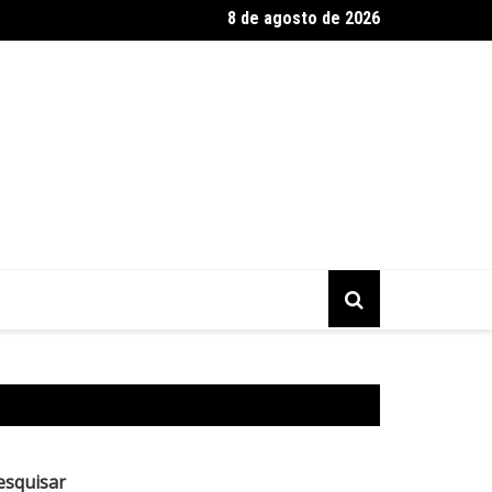
8 de agosto de 2026
ino encontra presidente da Conmebol e reforça apoio sul-america
esquisar