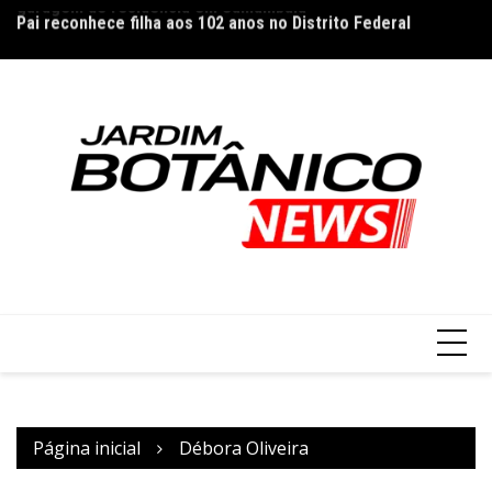
Ir
Pai reconhece filha aos 102 anos no Distrito Federal
Co
para
cl
o
conteúdo
Página inicial
Débora Oliveira