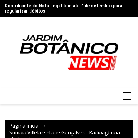
Ir
os
Contribuinte do Nota Legal tem até 4 de setembro para
Vi
para
regularizar débitos
o
conteúdo
Página inicial
Sumaia Villela e Eliane Gonçalves - Radioagência