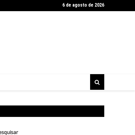
6 de agosto de 2026
dato à CLDF, Caio Gracco defende mudanças no sistema de gestã
esquisar