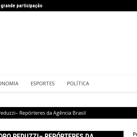
 grande participação
Candi
ONOMIA
ESPORTES
POLÍTICA
Peduzzi– Repórteres da Agência Brasil
P
EDRO PEDUZZI– REPÓRTERES DA