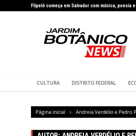
Ir
Flipelô começa em Salvador com música, poesia e
para
o
conteúdo
CULTURA
DISTRITO FEDERAL
EC
Página inicial
Andreia Verdélio e Pedro 
AUTOR:
ANDREIA VERDÉLIO E P