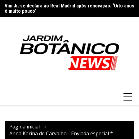
Ir
Vini Jr. se declara ao Real Madrid após renovação: ‘Oito anos
Sã
para
é muito pouco’
ma
o
conteúdo
Página inicial
Anna Karina de Carvalho - Enviada especial *