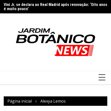
Ir
Vini Jr. se declara ao Real Madrid após renovação: ‘Oito anos
Sã
para
é muito pouco’
ma
o
conteúdo
Página inicial
Alexya Lemos