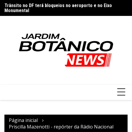
Ir
Trânsito no DF terá bloqueios no aeroporto e no Eixo
Sa
para
Monumental
ne
o
conteúdo
Página inicial
Priscilla Mazenotti - repórter da Rádio Nacional