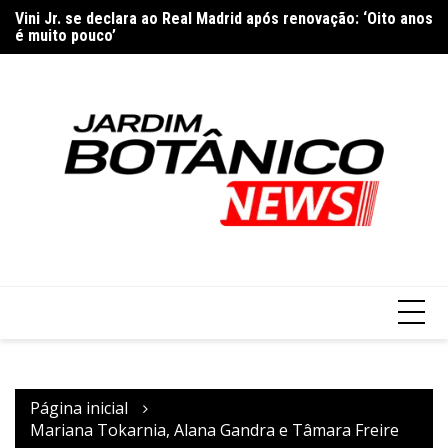
Ir
Vini Jr. se declara ao Real Madrid após renovação: ‘Oito anos
Sã
para
é muito pouco’
ma
o
conteúdo
Página inicial
Mariana Tokarnia, Alana Gandra e Tâmara Freire