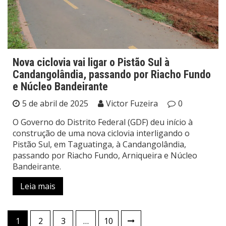
Nova ciclovia vai ligar o Pistão Sul à
Candangolândia, passando por Riacho Fundo
e Núcleo Bandeirante
5 de abril de 2025
Victor Fuzeira
0
O Governo do Distrito Federal (GDF) deu início à
construção de uma nova ciclovia interligando o
Pistão Sul, em Taguatinga, à Candangolândia,
passando por Riacho Fundo, Arniqueira e Núcleo
Bandeirante.
Leia mais
Paginação
1
2
3
…
10