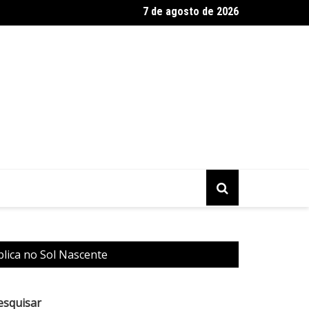
7 de agosto de 2026
ia Bullrich defende apoio de Milei a Flávio e cobra retorno de emb
lica no Sol Nascente
esquisar