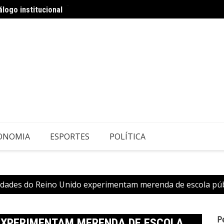
logo institucional
Patric
ONOMIA
ESPORTES
POLÍTICA
idades do Reino Unido experimentam merenda de escola púb
P
 EXPERIMENTAM MERENDA DE ESCOLA