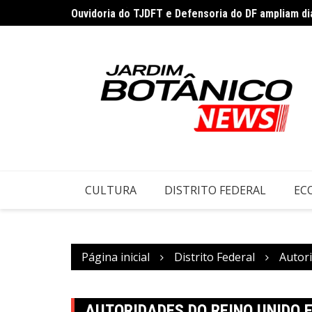
Ir
Ouvidoria do TJDFT e Defensoria do DF ampliam diá
para
o
conteúdo
CULTURA
DISTRITO FEDERAL
EC
Página inicial
Distrito Federal
Autor
AUTORIDADES DO REINO UNIDO