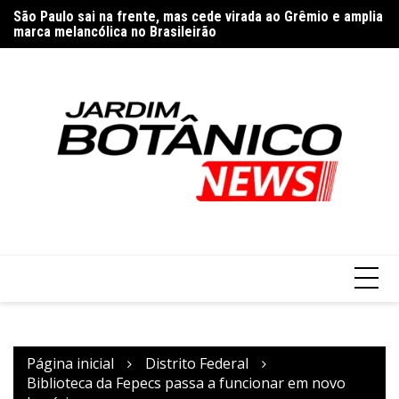
Ir
nos
São Paulo sai na frente, mas cede virada ao Grêmio e amplia
Ap
para
marca melancólica no Brasileirão
E
o
conteúdo
Página inicial
Distrito Federal
Biblioteca da Fepecs passa a funcionar em novo