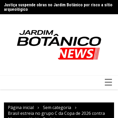
Ir
Justiça suspende obras no Jardim Botânico por risco a sítio
Pa
para
arqueológico
re
Ouvidoria do TJDFT e Defensoria do DF ampliam diálogo
o
institucional
conteúdo
Página inicial
Sem categoria
Brasil estreia no grupo C da Copa de 2026 contra