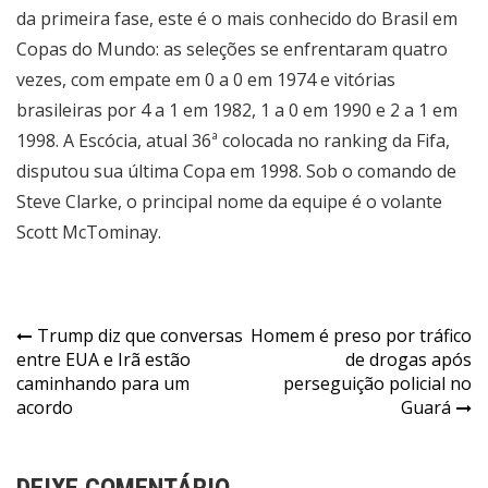
da primeira fase, este é o mais conhecido do Brasil em
Copas do Mundo: as seleções se enfrentaram quatro
vezes, com empate em 0 a 0 em 1974 e vitórias
brasileiras por 4 a 1 em 1982, 1 a 0 em 1990 e 2 a 1 em
1998. A Escócia, atual 36ª colocada no ranking da Fifa,
disputou sua última Copa em 1998. Sob o comando de
Steve Clarke, o principal nome da equipe é o volante
Scott McTominay.
Navegação
Trump diz que conversas
Homem é preso por tráfico
entre EUA e Irã estão
de drogas após
de
caminhando para um
perseguição policial no
Post
acordo
Guará
DEIXE COMENTÁRIO