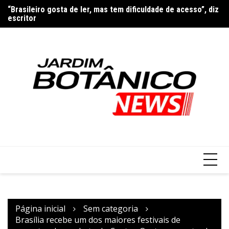
Ir
“Brasileiro gosta de ler, mas tem dificuldade de acesso”, diz
Pa
escritor
para
Moraes nega pedido de visita dos filhos a Bolsonaro no Dia
o
dos Pais
conteúdo
Página inicial
Sem categoria
Brasília recebe um dos maiores festivais de