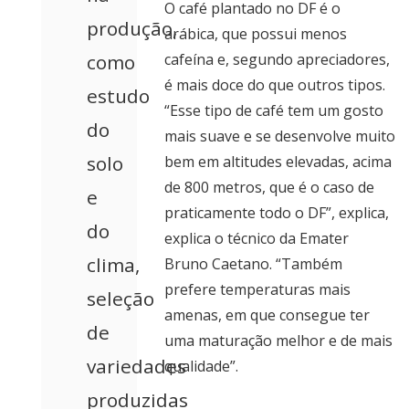
O café plantado no DF é o
produção,
arábica, que possui menos
como
cafeína e, segundo apreciadores,
é mais doce do que outros tipos.
estudo
“Esse tipo de café tem um gosto
do
mais suave e se desenvolve muito
solo
bem em altitudes elevadas, acima
de 800 metros, que é o caso de
e
praticamente todo o DF”, explica,
do
explica o técnico da Emater
clima,
Bruno Caetano. “Também
prefere temperaturas mais
seleção
amenas, em que consegue ter
de
uma maturação melhor e de mais
variedades
qualidade”.
produzidas