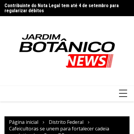
Ir
Contribuinte do Nota Legal tem até 4 de setembro para
Vi
para
regularizar débitos
o
conteúdo
Página inicial
Distrito Federal
Cafeicultoras se unem para fortalecer cadeia