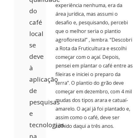
experiência nenhuma, era da
do
área jurídica, mas assumi o
café
desafio e, pesquisando, percebi
que o melhor seria o plantio
local
agroflorestal” , lembra. “Descobri
se
a Rota da Fruticultura e escolhi
deve
começar com o açaí. Depois,
pensei em plantar o café entre as
à
fileiras e iniciei o preparo da
aplicação
terra”.
O plantio do grão deve
de
começar em dezembro, com 4 mil
mudas dos tipos arara e catuaí-
pesquisas
amarelo. O açaí já foi plantado e,
e
assim como o café, deve ser
tecnologias
colhido daqui a três anos.
na