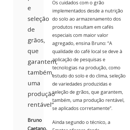
Os cuidados com o grão
e
implementados desde a nutrição
seleção
do solo ao armazenamento dos
produtos resultam em cafés
de
especiais com maior valor
grãos,
agregado, ensina Bruno: “A
que
qualidade do café local se deve à
aplicação de pesquisas e
garantem,
tecnologias na produção, como
também,
estudo do solo e do clima, seleção
uma
de variedades produzidas e
seleção de grãos, que garantem,
produção
também, uma produção rentável,
rentável”
se aplicados corretamente”.
Bruno
Ainda segundo o técnico, a
Caetano,