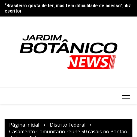
Ir
e
“Brasileiro gosta de ler, mas tem dificuldade de acesso”, diz
Mo
para
escritor
do
o
conteúdo
Página inicial
Distrito Federal
Casamento Comunitário reúne 50 casais no Pontão