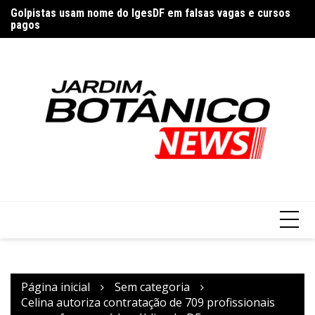
Ir
a
Golpistas usam nome do IgesDF em falsas vagas e cursos
Br
para
pagos
o
conteúdo
Página inicial
Sem categoria
Celina autoriza contratação de 709 profissionais