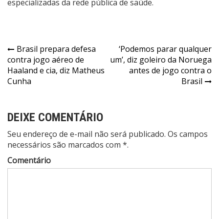
especializadas da rede pública de saúde.
Navegação
Brasil prepara defesa
‘Podemos parar qualquer
contra jogo aéreo de
um’, diz goleiro da Noruega
de
Haaland e cia, diz Matheus
antes de jogo contra o
Post
Cunha
Brasil
DEIXE COMENTÁRIO
Seu endereço de e-mail não será publicado. Os campos
necessários são marcados com *.
Comentário