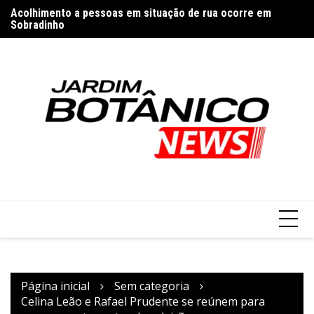
Ir
Acolhimento a pessoas em situação de rua ocorre em
Vi
para
Sobradinho
é 
Rádio Nacional homenageia Dia Internacional dos Povos
o
Indígenas
conteúdo
Página inicial
Sem categoria
Celina Leão e Rafael Prudente se reúnem para