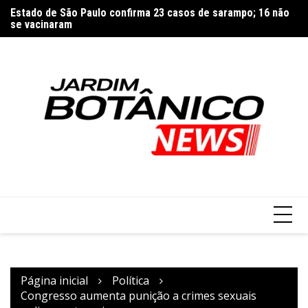
Estado de São Paulo confirma 23 casos de sarampo; 16 não
Ir
Di
se vacinaram
para
TJDFT promove evento da Semana Mundial do Aleitamento
o
Materno
conteúdo
Página inicial
Política
Congresso aumenta punição a crimes sexuais