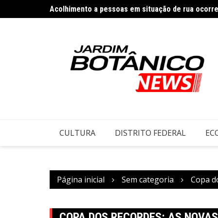
Acolhimento a pessoas em situação de rua ocorr
Ir
Rádio Nacional homenageia Dia Internacional dos 
para
o
conteúdo
CULTURA
DISTRITO FEDERAL
EC
Página inicial
Sem categoria
Copa do
COPA DOS RECORDES: AS NOVA