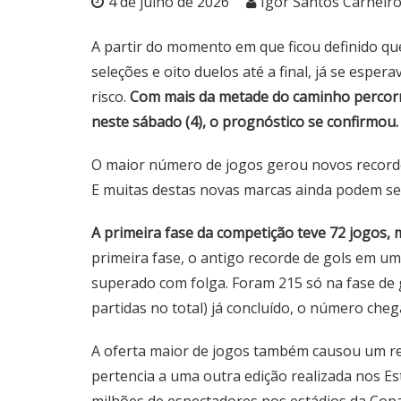
4 de julho de 2026
Igor Santos Carneiro
A partir do momento em que ficou definido qu
seleções e oito duelos até a final, já se espe
risco.
Com mais da metade do caminho percorri
neste sábado (4), o prognóstico se confirmou.
O maior número de jogos gerou novos recordes
E muitas destas novas marcas ainda podem ser
A primeira fase da competição teve 72 jogos, m
primeira fase, o antigo recorde de gols em um
superado com folga. Foram 215 só na fase de
partidas no total) já concluído, o número cheg
A oferta maior de jogos também causou um re
pertencia a uma outra edição realizada nos E