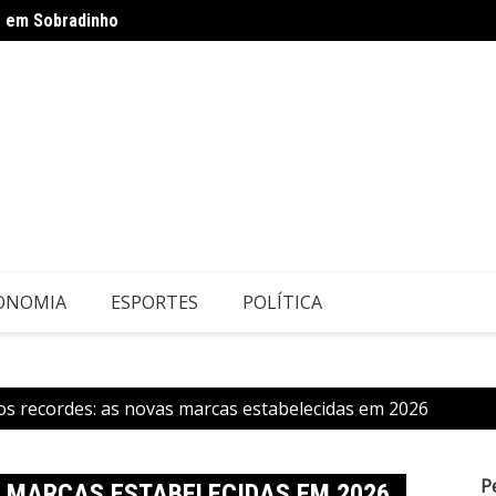
e em Sobradinho
Vini J
Povos Indígenas
ONOMIA
ESPORTES
POLÍTICA
s recordes: as novas marcas estabelecidas em 2026
P
S MARCAS ESTABELECIDAS EM 2026