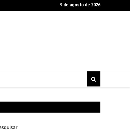
9 de agosto de 2026
r. se declara ao Real Madrid após renovação: ‘Oito anos é muito p
esquisar