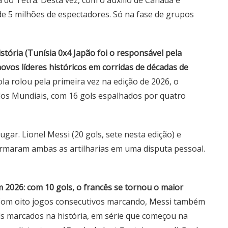
 do Tetra. Desta vez, com o auxílio de Canadá e
de 5 milhões de espectadores. Só na fase de grupos
tória (Tunísia 0x4 Japão foi o responsável pela
os líderes históricos em corridas de décadas de
a rolou pela primeira vez na edição de 2026, o
 dos Mundiais, com 16 gols espalhados por quatro
ugar. Lionel Messi (20 gols, sete nesta edição) e
ormaram ambas as artilharias em uma disputa pessoal.
2026: com 10 gols, o francês se tornou o maior
om oito jogos consecutivos marcando, Messi também
s marcados na história, em série que começou na