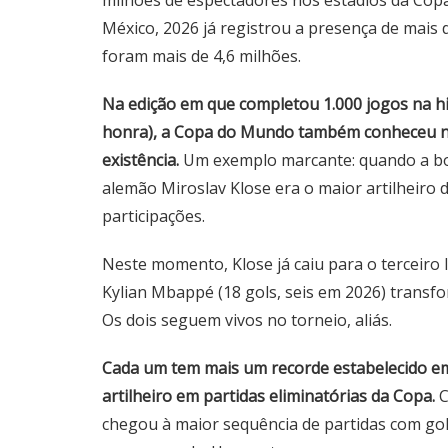
milhões de espectadores nos estádios da Copa
México, 2026 já registrou a presença de mais 
foram mais de 4,6 milhões.
Na edição em que completou 1.000 jogos na his
honra), a Copa do Mundo também conheceu nov
existência.
Um exemplo marcante: quando a bol
alemão Miroslav Klose era o maior artilheiro
participações.
Neste momento, Klose já caiu para o terceiro l
Kylian Mbappé (18 gols, seis em 2026) transf
Os dois seguem vivos no torneio, aliás.
Cada um tem mais um recorde estabelecido em 
artilheiro em partidas eliminatórias da Copa.
C
chegou à maior sequência de partidas com gol