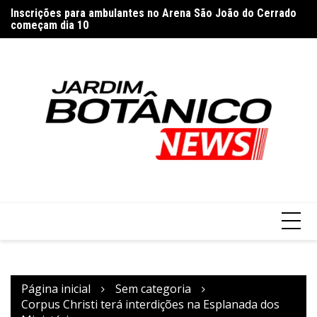
Inscrições para ambulantes no Arena São João do Cerrado
Ir
PM
começam dia 10
para
Anvisa libera venda de medicamentos por plataformas como
o
iFood e Rapp
conteúdo
Página inicial
Sem categoria
Corpus Christi terá interdições na Esplanada dos