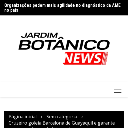
Ir
Organizações pedem mais agilidade no diagnóstico da AME
Re
para
no país
de
o
conteúdo
Página inicial
Sem categoria
Cruzeiro goleia Barcelona de Guayaquil e garante