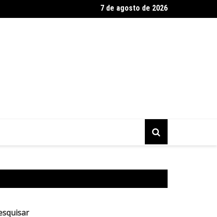
7 de agosto de 2026
rende suspeito de homicídio pouco após crime no Itapoã
esquisar