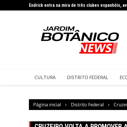
Ir
Endrick entra na mira de três clubes espanhóis, ava
para
o
conteúdo
CULTURA
DISTRITO FEDERAL
EC
Página inicial
Distrito Federal
Cruze
CRUZEIRO VOLTA A PROMOVER A