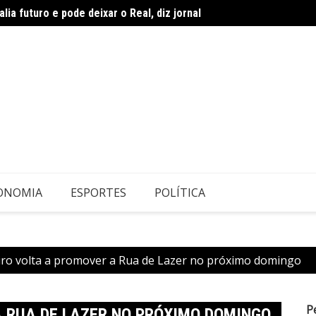
lia futuro e pode deixar o Real, diz jornal
PMDF p
ONOMIA
ESPORTES
POLÍTICA
iro volta a promover a Rua de Lazer no próximo domingo
P
 RUA DE LAZER NO PRÓXIMO DOMINGO