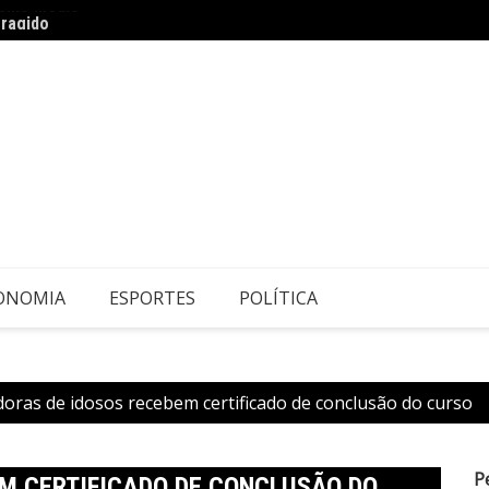
ragido
Risco 
ONOMIA
ESPORTES
POLÍTICA
oras de idosos recebem certificado de conclusão do curso
P
M CERTIFICADO DE CONCLUSÃO DO