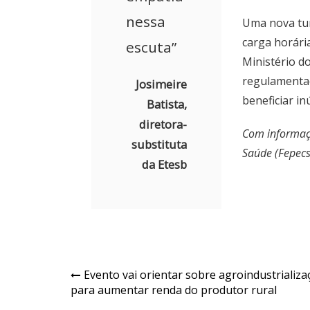
nessa
Uma nova tu
carga horári
escuta”
Ministério d
regulamentaç
Josimeire
beneficiar in
Batista,
diretora-
Com informaçõ
substituta
Saúde (Fepecs
da Etesb
Navegação
Evento vai orientar sobre agroindustrializa
para aumentar renda do produtor rural
de