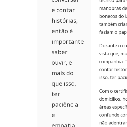
técnico para
manobras de 
e contar
bonecos do l
histórias,
também criar
então é
faziam o pap
importante
Durante o cu
saber
vista que, mu
ouvir, e
companhia. 
contar histór
mais do
isso, ter pac
que isso,
Com o certif
ter
domicílios, h
paciência
áreas específ
e
confunde com
não adentram
empatia