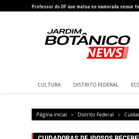
Ir
Professor do DF que matou ex-namorada segue fo
para
o
conteúdo
CULTURA
DISTRITO FEDERAL
EC
Página inicial
Distrito Federal
Cuidad
CUIDADORAS DE IDOSOS RECEBE