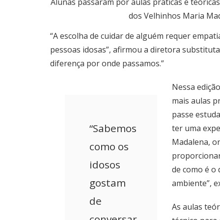
Alunas passaram por aulas práticas e teóricas
dos Velhinhos Maria Mad
“A escolha de cuidar de alguém requer empatia
pessoas idosas”, afirmou a diretora substituta 
diferença por onde passamos.”
Nessa edição 
mais aulas pr
passe estuda
“Sabemos
ter uma expe
Madalena, on
como os
proporcionar
idosos
de como é o 
gostam
ambiente”, ex
de
As aulas teó
conversar