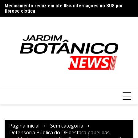
Ir
fibrose cística
Vi
para
Contribuinte do Nota Legal tem até 4 de setembro para
regularizar débitos
o
conteúdo
Página inicial
Sem categoria
Defensoria Pública do DF destaca papel das