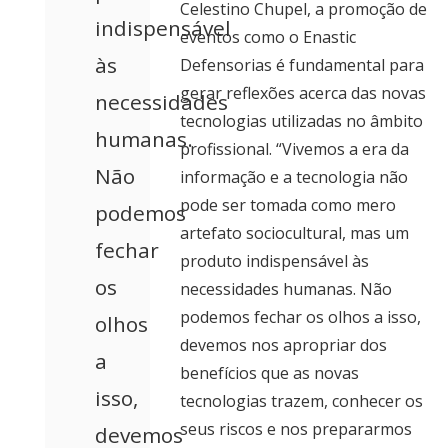
Celestino Chupel, a promoção de
indispensável
eventos como o Enastic
às
Defensorias é fundamental para
gerar reflexões acerca das novas
necessidades
tecnologias utilizadas no âmbito
humanas.
profissional. “Vivemos a era da
Não
informação e a tecnologia não
pode ser tomada como mero
podemos
artefato sociocultural, mas um
fechar
produto indispensável às
os
necessidades humanas. Não
podemos fechar os olhos a isso,
olhos
devemos nos apropriar dos
a
benefícios que as novas
isso,
tecnologias trazem, conhecer os
seus riscos e nos prepararmos
devemos