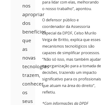
para lidar com elas, melhorando
nos
o nosso trabalho”, apontou.
apropriar
O defensor público e
dos
coordenador da Assessoria
benefícios
Especial da DPDF, Celso Murilo
que
Veiga de Britto, explica que esses
mecanismos tecnológicos são
as
capazes de simplificar processos.
novas
“Não só isso, mas também ajudar
tecnologias
na organização para a tomada de
decisões, trazendo um impacto
trazem,
significativo para os profissionais
conhecer
que atuam na área do direito”,
os
refletiu.
seus
*Com informações da DPDF