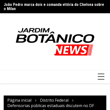
Ir
o Milan
Mo
para
“Brasileiro gosta de ler, mas tem dificuldade de acesso”, diz
do
escritor
o
conteúdo
Página inicial
Distrito Federal
Defensorias públicas estaduais discutem no DF