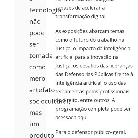
capazes de acelerar a
tecnologia
transformação digital.
não
As exposições abarcam temas
pode
como o futuro do trabalho na
ser
Justiça, o impacto da inteligência
tomada
artificial para a inovação na
Justiça, os desafios das lideranças
como
das Defensorias Públicas frente à
mero
inteligência artificial, o uso das
artefato
ferramentas pelos profissionais
sociocultural,
do direito, entre outros. A
programação completa
pode ser
mas
acessada aqui
.
um
Para o defensor público-geral,
produto