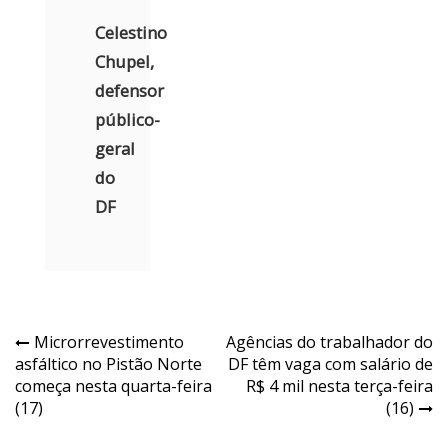
Celestino
Chupel,
defensor
público-
geral
do
DF
Navegação
Microrrevestimento
Agências do trabalhador do
asfáltico no Pistão Norte
DF têm vaga com salário de
de
começa nesta quarta-feira
R$ 4 mil nesta terça-feira
Post
(17)
(16)