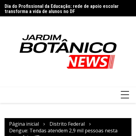
Feira da Uva e do Vinho terá reforço de ônibus em Planaltina
Ir
P
Dia do Profissional da Educação: rede de apoio escolar
para
G
transforma a vida de alunos no DF
o
conteúdo
Página inicial
Distrito Federal
Dengue: Tendas atendem 2,9 mil pessoas nesta