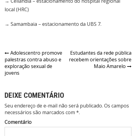
→ Ceilândia – estacionamento do hospital regional
local (HRC)
→ Samambaia – estacionamento da UBS 7.
Navegação
Adolescentro promove
Estudantes da rede pública
palestras contra abuso e
recebem orientações sobre
de
exploração sexual de
Maio Amarelo
Post
jovens
DEIXE COMENTÁRIO
Seu endereço de e-mail não será publicado. Os campos
necessários são marcados com *.
Comentário