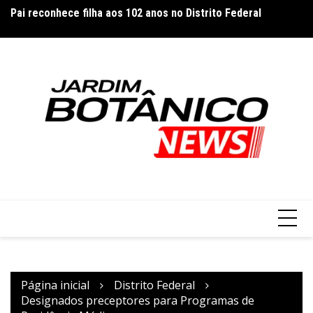
Ir
Pai reconhece filha aos 102 anos no Distrito Federal
Co
para
cl
o
conteúdo
Página inicial
Distrito Federal
Designados preceptores para Programas de