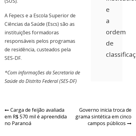
(SUS).
e
A Fepecs e a
Escola Superior de
a
Ciências da Saúde (Escs)
são as
ordem
instituições formadoras
responsáveis pelos programas
de
de residência, custeados pela
classifica
SES-DF.
*Com informações da Secretaria de
Saúde do Distrito Federal (SES-DF)
Navegação
Carga de feijão avaliada
Governo inicia troca de
em R$ 570 mil é apreendida
grama sintética em cinco
de
no Paranoá
campos públicos
Post