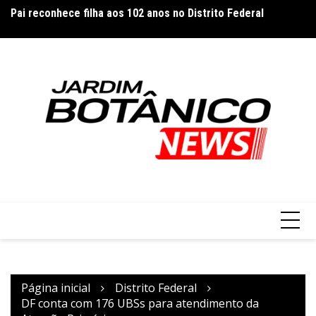
Ir
Pai reconhece filha aos 102 anos no Distrito Federal
Co
para
cl
o
conteúdo
Página inicial
Distrito Federal
DF conta com 176 UBSs para atendimento da