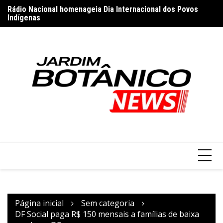
Ir
Rádio Nacional homenageia Dia Internacional dos Povos
Sã
para
Indígenas
ma
Vini Jr. se declara ao Real Madrid após renovação: ‘Oito anos
o
é muito pouco’
conteúdo
Página inicial
Sem categoria
DF Social paga R$ 150 mensais a famílias de baixa