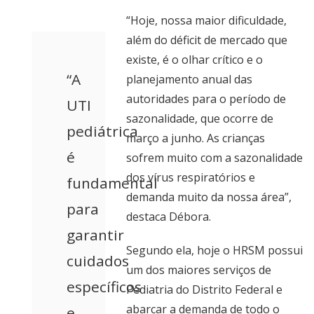
“Hoje, nossa maior dificuldade,
além do déficit de mercado que
existe, é o olhar crítico e o
“A
planejamento anual das
autoridades para o período de
UTI
sazonalidade, que ocorre de
pediátrica
março a junho. As crianças
é
sofrem muito com a sazonalidade
dos vírus respiratórios e
fundamental
demanda muito da nossa área”,
para
destaca Débora.
garantir
Segundo ela, hoje o HRSM possui
cuidados
um dos maiores serviços de
específicos
Pediatria do Distrito Federal e
abarcar a demanda de todo o
e