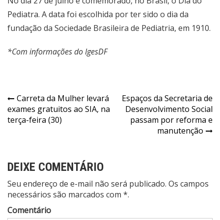
No dia 27 de julho é comemorado, no Brasil, o Dia do
Pediatra. A data foi escolhida por ter sido o dia da
fundação da Sociedade Brasileira de Pediatria, em 1910.
*Com informações do IgesDF
Navegação
Carreta da Mulher levará
Espaços da Secretaria de
exames gratuitos ao SIA, na
Desenvolvimento Social
de
terça-feira (30)
passam por reforma e
Post
manutenção
DEIXE COMENTÁRIO
Seu endereço de e-mail não será publicado. Os campos
necessários são marcados com *.
Comentário