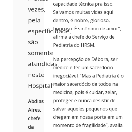
capacidade técnica pra isso.
vezes,
Salvamos muitas vidas aqui
pela
dentro, é nobre, glorioso,
honroso. É sinônimo de amor”,
especificidade,
afirma a chefe do Serviço de
são
Pediatria do HRSM.
somente
Na percepção de Débora, ser
atendidas
médico é ter um sacerdócio
neste
inegociável. “Mas a Pediatria é o
maior sacerdócio de todos na
Hospital”
medicina, pois é cuidar, zelar,
proteger e nunca desistir de
Abdias
salvar aqueles pequenos que
Aires,
chegam em nossa porta em um
chefe
momento de fragilidade”, avalia.
da