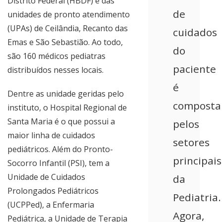
Distrito Federal (HBDF) e das
de
unidades de pronto atendimento
(UPAs) de Ceilândia, Recanto das
cuidados
Emas e São Sebastião. Ao todo,
do
são 160 médicos pediatras
paciente
distribuídos nesses locais.
é
Dentre as unidade geridas pelo
composta
instituto, o Hospital Regional de
Santa Maria é o que possui a
pelos
maior linha de cuidados
setores
pediátricos. Além do Pronto-
principais
Socorro Infantil (PSI), tem a
Unidade de Cuidados
da
Prolongados Pediátricos
Pediatria.
(UCPPed), a Enfermaria
Agora,
Pediátrica, a Unidade de Terapia