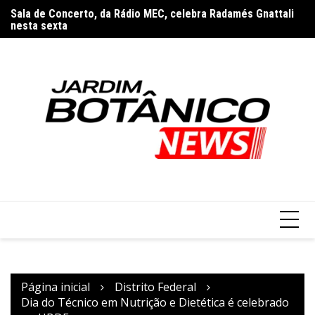
Ir
Sala de Concerto, da Rádio MEC, celebra Radamés Gnattali
Jo
para
nesta sexta
e
o
conteúdo
Página inicial
Distrito Federal
Dia do Técnico em Nutrição e Dietética é celebrado