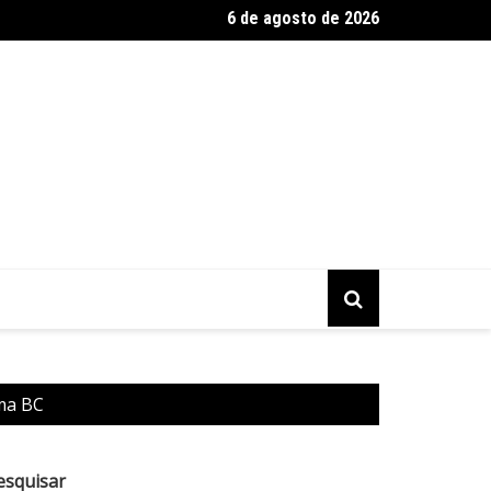
6 de agosto de 2026
 vence Mirassol e avança na Copa do Brasil
rma BC
esquisar