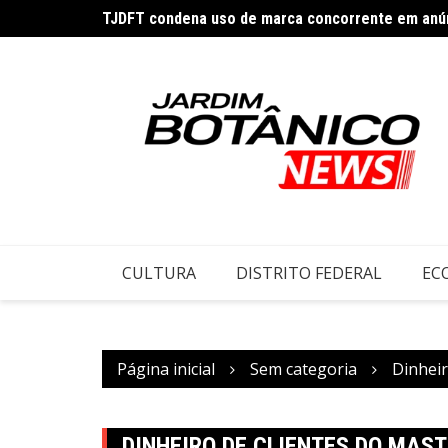
TJDFT condena uso de marca concorrente em anú
Ir
TJDFT marca audiência pública sobre a Capela Sã
para
o
conteúdo
CULTURA
DISTRITO FEDERAL
EC
Página inicial
Sem categoria
Dinheir
DINHEIRO DE CLIENTES DO MAS