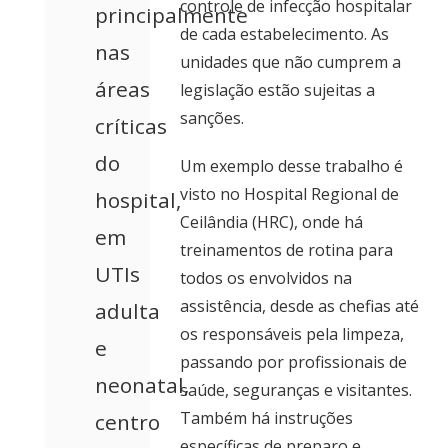
controle de infecção hospitalar
principalmente
de cada estabelecimento. As
nas
unidades que não cumprem a
áreas
legislação estão sujeitas a
sanções.
críticas
do
Um exemplo desse trabalho é
visto no Hospital Regional de
hospital,
Ceilândia (HRC), onde há
em
treinamentos de rotina para
UTIs
todos os envolvidos na
assistência, desde as chefias até
adulta
os responsáveis pela limpeza,
e
passando por profissionais de
neonatal,
saúde, seguranças e visitantes.
Também há instruções
centro
específicas de preparo e