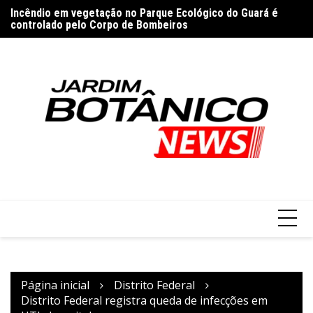
Ir
e
Incêndio em vegetação no Parque Ecológico do Guará é
Bo
para
controlado pelo Corpo de Bombeiros
g
o
conteúdo
Página inicial
Distrito Federal
Distrito Federal registra queda de infecções em