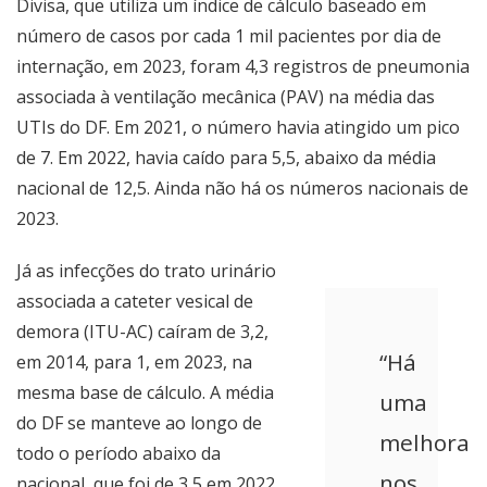
Divisa, que utiliza um índice de cálculo baseado em
número de casos por cada 1 mil pacientes por dia de
internação, em 2023, foram 4,3 registros de pneumonia
associada à ventilação mecânica (PAV) na média das
UTIs do DF. Em 2021, o número havia atingido um pico
de 7. Em 2022, havia caído para 5,5, abaixo da média
nacional de 12,5. Ainda não há os números nacionais de
2023.
Já as infecções do trato urinário
associada a cateter vesical de
demora (ITU-AC) caíram de 3,2,
“Há
em 2014, para 1, em 2023, na
mesma base de cálculo. A média
uma
do DF se manteve ao longo de
melhora
todo o período abaixo da
nos
nacional, que foi de 3,5 em 2022.