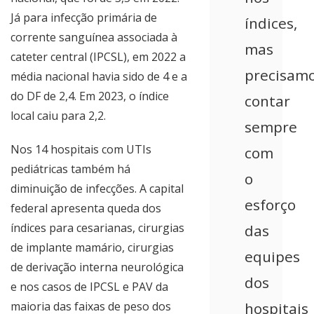
Já para infecção primária de
índices,
corrente sanguínea associada à
mas
cateter central (IPCSL), em 2022 a
precisam
média nacional havia sido de 4 e a
do DF de 2,4. Em 2023, o índice
contar
local caiu para 2,2.
sempre
Nos 14 hospitais com UTIs
com
pediátricas também há
o
diminuição de infecções. A capital
esforço
federal apresenta queda dos
índices para cesarianas, cirurgias
das
de implante mamário, cirurgias
equipes
de derivação interna neurológica
dos
e nos casos de IPCSL e PAV da
maioria das faixas de peso dos
hospitais