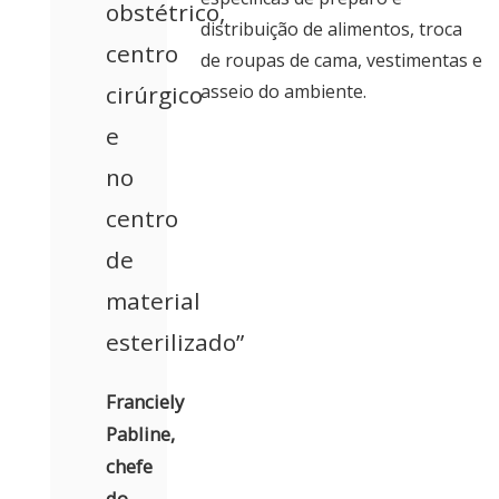
obstétrico,
distribuição de alimentos, troca
centro
de roupas de cama, vestimentas e
cirúrgico
asseio do ambiente.
e
no
centro
de
material
esterilizado”
Franciely
Pabline,
chefe
do